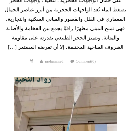
على جمال الواجهات الحجرية : تنظيف واجهات الحجر
بضغط الماء تُعد الواجهات الحجرية من أبرز عناصر الجمال
المعماري في الفلل والقصور والمباني السكنية والتجارية،
فهي تمنح المبنى مظهرًا راقيًا يجمع بين الفخامة والأصالة
والمتانة. ويتميز الحجر الطبيعي بقدرته على مقاومة
الظروف المناخية المختلفة، إلا أن تعرضه المستمر […]
Posted
Author
mohammed
Comment(0)
on