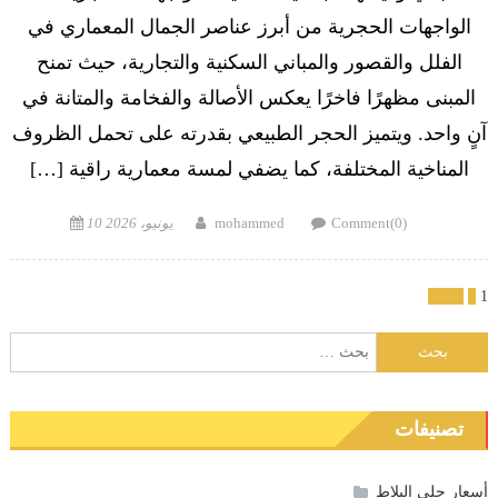
الواجهات الحجرية من أبرز عناصر الجمال المعماري في
الفلل والقصور والمباني السكنية والتجارية، حيث تمنح
المبنى مظهرًا فاخرًا يعكس الأصالة والفخامة والمتانة في
آنٍ واحد. ويتميز الحجر الطبيعي بقدرته على تحمل الظروف
المناخية المختلفة، كما يضفي لمسة معمارية راقية […]
Posted
Author
Comment(0)
mohammed
10 يونيو، 2026
on
تعدد
1
2
التالي
صفحات
البحث
عن:
المقالات
تصنيفات
أسعار جلي البلاط