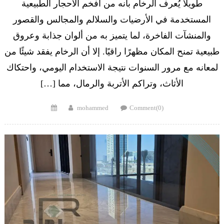
طويلًا يُعرف الرخام بأنه من أفخم الأحجار الطبيعية
المستخدمة في الأرضيات والسلالم والمجالس والقصور
والمنشآت الفاخرة، لما يتميز به من ألوان جذابة وعروق
طبيعية تمنح المكان مظهرًا راقيًا. إلا أن الرخام يفقد شيئًا من
لمعانه مع مرور السنوات نتيجة الاستخدام اليومي، واحتكاك
الأثاث، وتراكم الأتربة والرمال، مما […]
Posted
Author
mohammed
Comment(0)
on