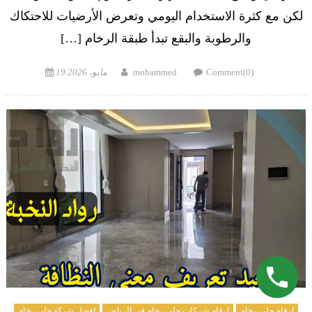
لكن مع كثرة الاستخدام اليومي وتعرض الأرضيات للاحتكاك
والرطوبة والبقع تبدأ طبقة الرخام […]
Posted
Author
Comment(0)
mohammed
19 مايو، 2026
on
ارقام جلي رخام
ارقام شركات جلي رخام في الرياض
افضل شركة جلي رخام