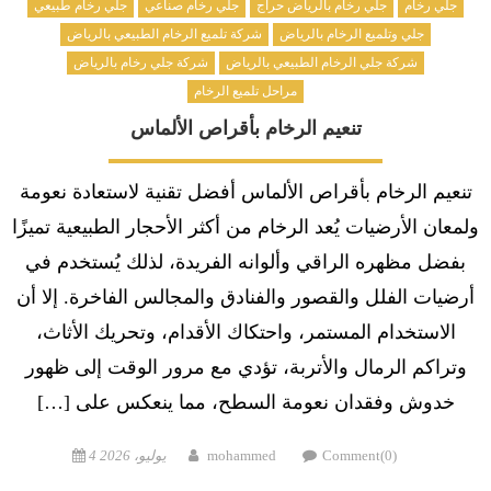
جلي رخام
جلي رخام بالرياض حراج
جلي رخام صناعي
جلي رخام طبيعي
جلي وتلميع الرخام بالرياض
شركة تلميع الرخام الطبيعي بالرياض
شركة جلي الرخام الطبيعي بالرياض
شركة جلي رخام بالرياض
مراحل تلميع الرخام
تنعيم الرخام بأقراص الألماس
تنعيم الرخام بأقراص الألماس أفضل تقنية لاستعادة نعومة
ولمعان الأرضيات يُعد الرخام من أكثر الأحجار الطبيعية تميزًا
بفضل مظهره الراقي وألوانه الفريدة، لذلك يُستخدم في
أرضيات الفلل والقصور والفنادق والمجالس الفاخرة. إلا أن
الاستخدام المستمر، واحتكاك الأقدام، وتحريك الأثاث،
وتراكم الرمال والأتربة، تؤدي مع مرور الوقت إلى ظهور
خدوش وفقدان نعومة السطح، مما ينعكس على […]
Posted
Author
Comment(0)
mohammed
4 يوليو، 2026
on