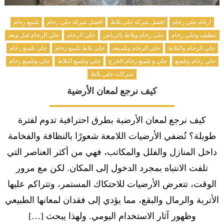
ارقام جلي رخام
افضل شركة جلي بلاط
افضل شركة جلي رخام
تلميع رخام
تنظيف وجلي رخام
جلى رخام وبلاط بالرياض
جلي الرخام
جلي الرخام قبل وبعد
جلي الرخام والبلاط
جلي الرخام وتلميعه
جلي بلاط تلميع رخام
جلي تلميع رخام
جلي رخام وتلميع
جلي و تلميع رخام الخرج
جلي وتلميع البلاط
جلي وتلميع رخام
شركات جلي بلاط
كيف نرجع لمعان الأرضية
كيف نرجع لمعان الأرضية بطرق احترافية تدوم لفترة
طويلة؟ تُضفي الأرضيات اللامعة شعورًا بالنظافة والفخامة
داخل المنازل والفلل والمكاتب، فهي من أكثر العناصر التي
تلفت الانتباه بمجرد الدخول إلى المكان. لكن مع مرور
الوقت، تتعرض الأرضيات للاحتكاك المستمر، وتتراكم عليها
الأتربة والرمال والبقع، مما يؤدي إلى فقدان لمعانها الطبيعي
وظهور آثار الاستخدام اليومي. ولهذا يبحث […]