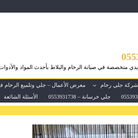
يدي متخصصة في صيانة الرخام والبلاط بأحدث المواد والأدوات
ركة جلي رخام
معرض الأعمال – جلي وتلميع الرخام ف
جلي خرسانة – 0553931738
الأسئلة الشائعة