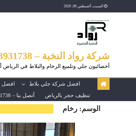
Ski
السبت, أغسطس 08, 2026
t
conten
شركة رواد النخبة – 0553931738
أخصائيون جلي وتلميع الرخام والبلاط في الرياض أ
افضل شركة جلي بلاط
افضل ش
تنظيف حجر بالرياض
أتصل بنا – 0553931738
الوسم:
رخام