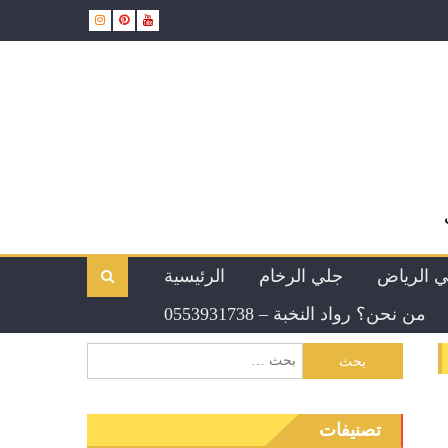
ي الرياض
جلي الرخام
الرئيسية
من نحن؟ رواد النخبة – 0553931738
البحث
عن:
تصنيفات