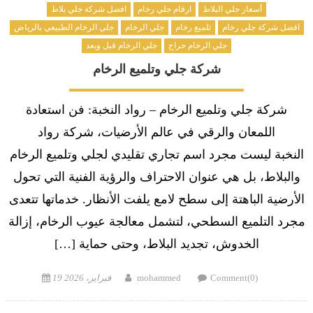
أسعار جلي البلاط
ارقام جلي رخام
افضل شركة جلي بلاط
افضل شركة جلي رخام
تلميع رخام
جلي الرخام
جلي الرخام الطبيعي بالرياض
جلي الرخام حراج
جلي الرخام قبل وبعد
شركة جلي وتلميع الرخام
شركة جلي وتلميع الرخام – رواد النخبة: فن استعادة
اللمعان والرقي في عالم الأرضيات، شركة رواد
النخبة ليست مجرد اسم تجاري تقليدي لجلي وتلميع الرخام
والبلاط، بل هي عنوان الاحتراف والرؤية الفنية التي تحول
الأرضية الباهتة إلى سطح لامع يلفت الأنظار. خدماتها تتعدى
مجرد التلميع السطحي، لتشمل معالجة عيوب الرخام، إزالة
الخدوش، تجديد البلاط، وحتى حماية […]
Posted
Author
Comment(0)
mohammed
19 فبراير، 2026
on