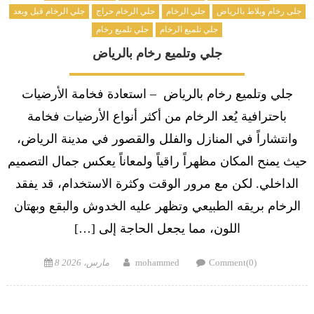
جلى رخام وبلاط بالرياض
جلي الرخام
جلي الرخام حراج
جلي الرخام قبل وبعد
جلي تلميع الرخام
جلي تلميع رخام
جلي وتلميع رخام بالرياض
جلي وتلميع رخام بالرياض – استعادة فخامة الأرضيات
باحترافية يُعد الرخام من أكثر أنواع الأرضيات فخامة
وانتشاراً في المنازل والفلل والقصور في مدينة الرياض،
حيث يمنح المكان مظهراً راقياً ولمعاناً يعكس جمال التصميم
الداخلي. لكن مع مرور الوقت وكثرة الاستخدام، قد يفقد
الرخام بريقه الطبيعي وتظهر عليه الخدوش والبقع وبهتان
اللون، مما يجعل الحاجة إلى […]
Posted
Author
Comment(0)
mohammed
8 مارس، 2026
on