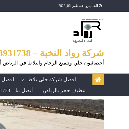
الخميس, أغسطس 06, 2026
شركة رواد النخبة – 0553931738
أخصائيون جلي وتلميع الرخام والبلاط في الرياض أ
افضل شركة جلي بلاط
افضل ش
تنظيف حجر بالرياض
أتصل بنا – 0553931738