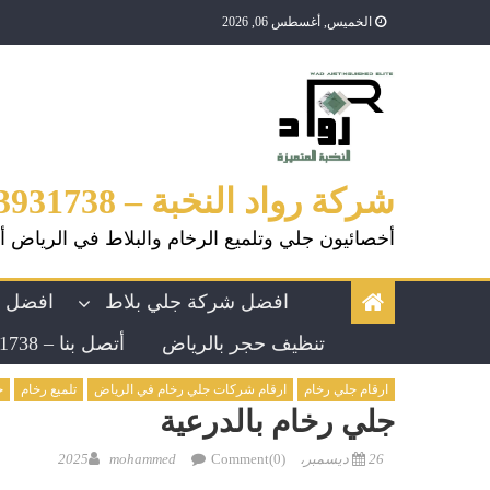
الخميس, أغسطس 06, 2026
شركة رواد النخبة – 0553931738
أخصائيون جلي وتلميع الرخام والبلاط في الرياض أ
افضل شركة جلي بلاط
افضل ش
تنظيف حجر بالرياض
أتصل بنا – 0553931738
ارقام جلي رخام
ارقام شركات جلي رخام في الرياض
تلميع رخام
ج
جلي رخام بالدرعية
26 ديسمبر، 2025
Comment(0)
mohammed