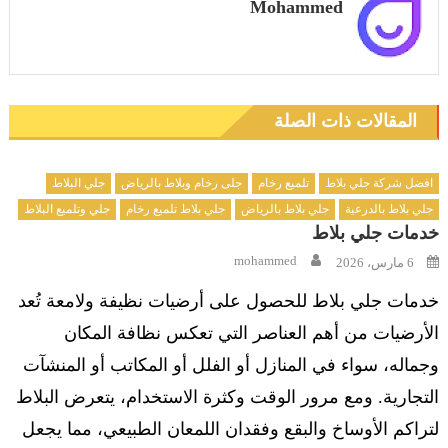
Mohammed
المقالات ذات الصلة
افضل شركة جلي بلاط
تلميع رخام
جلى رخام وبلاط بالرياض
جلي البلاط
جلي بلاط بالدرعية
جلي بلاط بالرياض
جلي بلاط تلميع رخام
جلي وتلميع البلاط
خدمات جلي بلاط
Author
Posted
mohammed
6 مارس، 2026
on
خدمات جلي بلاط للحصول على أرضيات نظيفة ولامعة تُعد
الأرضيات من أهم العناصر التي تعكس نظافة المكان
وجماله، سواء في المنازل أو الفلل أو المكاتب أو المنشآت
التجارية. ومع مرور الوقت وكثرة الاستخدام، يتعرض البلاط
لتراكم الأوساخ والبقع وفقدان اللمعان الطبيعي، مما يجعل