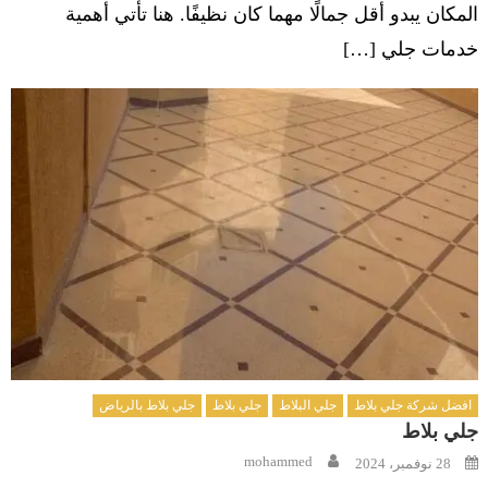
المكان يبدو أقل جمالًا مهما كان نظيفًا. هنا تأتي أهمية
خدمات جلي […]
افضل شركة جلي بلاط
جلي البلاط
جلي بلاط
جلي بلاط بالرياض
جلي بلاط
Author
Posted
mohammed
28 نوفمبر، 2024
on