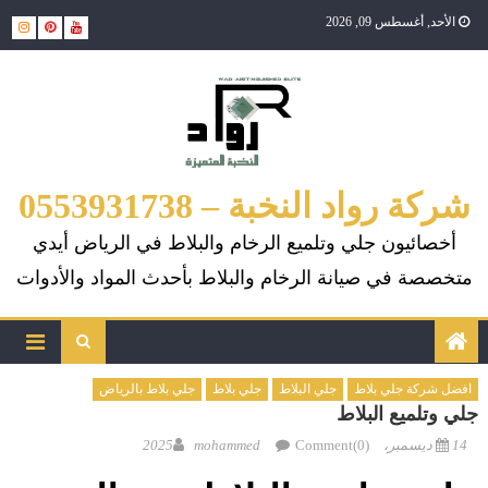
Ski
الأحد, أغسطس 09, 2026
t
conten
شركة رواد النخبة – 0553931738
أخصائيون جلي وتلميع الرخام والبلاط في الرياض أيدي
متخصصة في صيانة الرخام والبلاط بأحدث المواد والأدوات
افضل شركة جلي بلاط
جلي البلاط
جلي بلاط
جلي بلاط بالرياض
جلي وتلميع البلاط
Author
Posted
14 ديسمبر، 2025
Comment(0)
mohammed
on