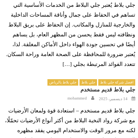
جلي بلاط يُعتبر جلي البلاط من الخدمات الأساسية التي
تساهم في الحفاظ على جمال وأناقة المساحات الداخلية
والخارجية للمنازل والمكاتب. إن الحفاظ على بريق البلاط
ونظافته ليس فقط يحسن من المظهر العام، بل يساهم
أيضًا في تحسين جودة الهواء داخل الأماكن المغلقة. لذا،
يُعتبر ضرورة للمحافظة على الصحة العامة وراحة السكان.
تتعدد الفوائد المرتبطة بجلي […]
افضل شركة جلي بلاط
جلي بلاط
جلي بلاط بالرياض
جلي بلاط قديم مستخدم
Author
Posted
mohammed
14 ديسمبر، 2025
on
جلي بلاط قديم مستخدم – استعادة قوة ولمعان الأرضيات
مع شركة رواد النخبة البلاط من أكثر أنواع الأرضيات تحمّلًا،
لكنه مع مرور الوقت والاستخدام اليومي يفقد مظهره