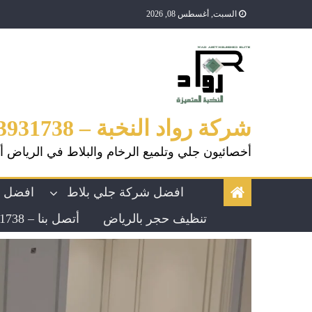
السبت, أغسطس 08, 2026
شركة رواد النخبة – 0553931738
أخصائيون جلي وتلميع الرخام والبلاط في الرياض أ
افضل شركة جلي بلاط
افضل ش
تنظيف حجر بالرياض
أتصل بنا – 0553931738